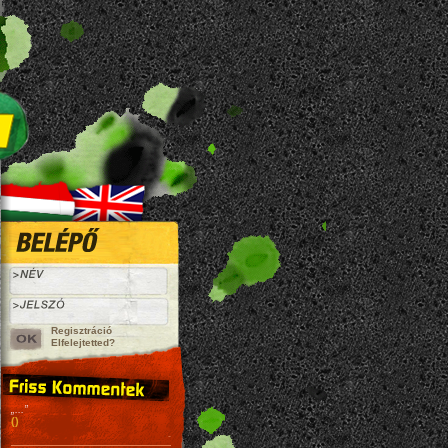
Regisztráció
Elfelejtetted?
„...”
()
-